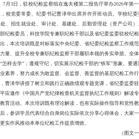
讯
7月3日，驻校纪检监察组在逸夫楼第二报告厅举办2026年
长，校党委常委、纪委书记曹泽华出席并作开班动员。学校纪委
务处、招生就业处、审计处、基建处、后勤管理处（资产公司）
部纪检委员，科技学院专兼职纪检干部以及省纪委监委驻校纪检
出，本次培训既是对标落实中央纪委、省纪委纪检监察工作规范
力量、提升全校专兼职纪检监察干部履职本领的务实举措。全体
“怎样去学”；遵规守纪，切实展示纪检干部的“铁军”形象。要
业素养，努力成长为敢监督、会监督、善监督的基层纪检工作行
，曹泽华讲授了树立和践行正确政绩观专题党课，省纪委监委驻
平应邀作《中国共产党纪律检查机关监督执纪工作规则》解读专
教育活动。本次培训既有理论解读，也有实际操作指导和党性教
后，参训学员代表结合自身岗位实际依次分享心得体会，大家一
更实作风推动本单位纪检工作提质增效。
（图文一