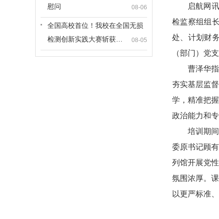
启航网
慰问
08-06
检监察组组
全国高校首位！我校在全国无损
处、计划财
检测创新实践大赛斩获…
08-05
（部门）党支
曹泽华指
夯实基层监督
学，精准把握
政治能力和专
培训期间
委原书记顾有
列馆开展党性
氛围浓厚。课
以更严标准、