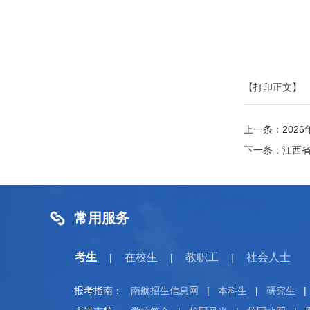
【打印正文】
上一条：
202
下一条：
江西
常用服务
考生
在校生
教职工
社会人士
|
|
|
报考指南：
南航招生信息网
|
本科生
|
研究生
|