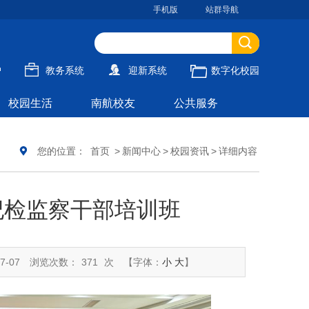
手机版
站群导航
户
教务系统
迎新系统
数字化校园
校园生活
南航校友
公共服务
您的位置：
首页
>
新闻中心
>
校园资讯
>
详细内容
纪检监察干部培训班
7-07
浏览次数：
371
次
【字体：
小
大
】