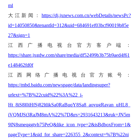
ml
大江新闻：
https://dj.jxnews.com.cn/webDetails/newsPc?
id=14050850&tenantId=312&uid=684691ef03bcf90019b85e
27&sign=1
江西广播电视台官方客户端
：
https://share.jxgdw.com/share/media/df52499b3b75b9aed4f61
e148462fd0f
江西网络广播电视台官方账号
：
https://mbd.baidu.com/newspage/data/landingsuper?
urlext=%7B%22cuid%22%3A%22_i-
Ht_8iS8l0iHfSj82ltlikSa0RaBuqY8Sa8_aovugRavan_uHL8_
iVQMJSt3RaJM8mA%22%7D&rs=2931643213&ruk=JN5m
9lN8smeqggtvh75PeQ&like_icon_type=2&isBdboxFrom=1&
pageType=1&sid_for_share=226355_2&context=%7B%22ni