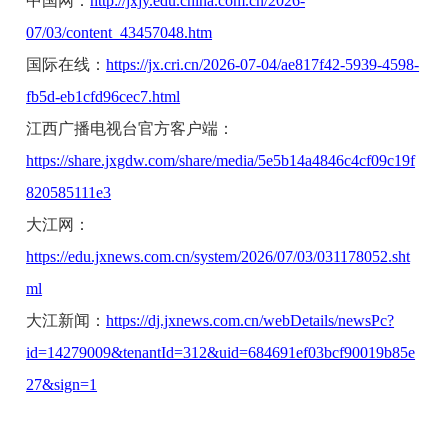
中国网：
http://jxjy.edu.china.com.cn/2026-
07/03/content_43457048.htm
国际在线：
https://jx.cri.cn/2026-07-04/ae817f42-5939-4598-
fb5d-eb1cfd96cec7.html
江西广播电视台官方客户端：
https://share.jxgdw.com/share/media/5e5b14a4846c4cf09c19f
820585111e3
大江网：
https://edu.jxnews.com.cn/system/2026/07/03/031178052.sht
ml
大江新闻：
https://dj.jxnews.com.cn/webDetails/newsPc?
id=14279009&tenantId=312&uid=684691ef03bcf90019b85e
27&sign=1