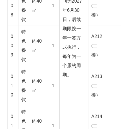
色
约40
间为2027
0
1
(二
餐
㎡
年6月30
8
楼）
饮
日，后续
期限按一
特
0
A212
年一签方
色
约40
0
1
(二
式执行，
餐
㎡
9
楼）
每年为一
饮
个履约周
特
期。
0
A213
色
约40
1
1
(二
餐
㎡
0
楼）
饮
特
0
A214
色
约40
1
1
(二