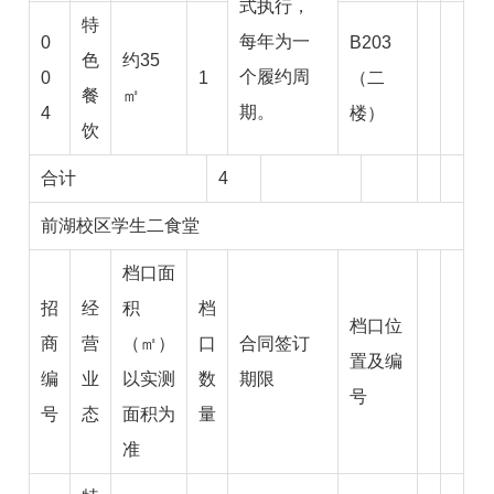
式执行，
特
每年为一
0
B203
色
约35
个履约周
0
1
（二
餐
㎡
期。
4
楼）
饮
合计
4
前湖校区学生二食堂
档口面
招
经
积
档
档口位
商
营
（㎡）
口
合同签订
置及编
编
业
以实测
数
期限
号
号
态
面积为
量
准