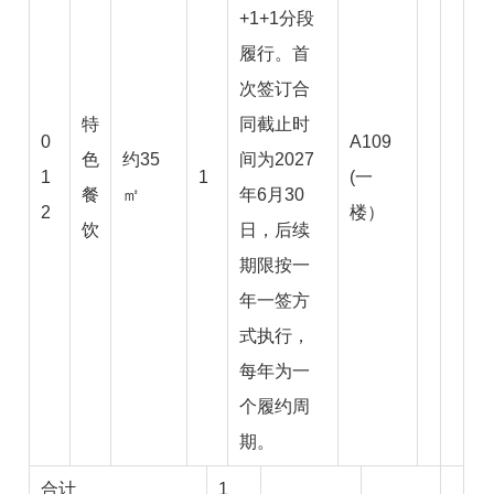
+1+1分段
履行。首
次签订合
特
同截止时
0
A
109
色
约35
间为2027
1
1
(一
餐
㎡
年6月30
2
楼）
饮
日，后续
期限按一
年一签方
式执行，
每年为一
个履约周
期。
合计
1