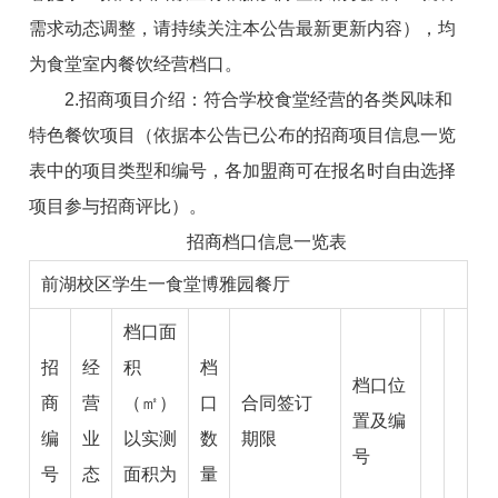
需求动态调整，请持续关注
本
公告
最新更新内容
），
均
为食堂室内餐饮经营档口。
2.招商项目介绍：符合学校食堂经营的各类风味和
特色餐饮项目（依据本公告已公布的招商项目信息一览
表中的项目类型和编号，各加盟商可在报名时自由选择
项目参与招商评比）。
招商档口
信息一览表
前湖校区学生一食堂博雅园餐厅
档口面
招
经
积
档
档口位
商
营
（㎡）
口
合同签订
置及编
编
业
以实测
数
期限
号
号
态
面积为
量