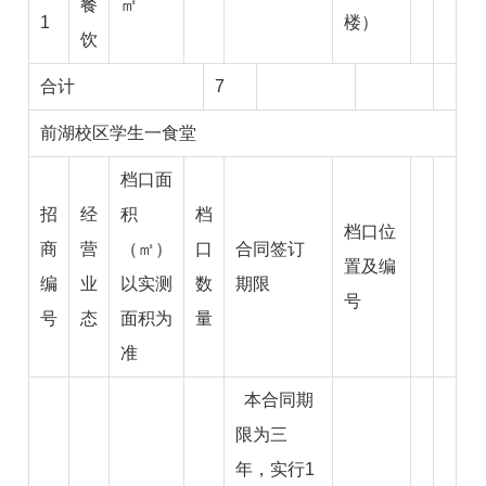
餐
㎡
1
楼）
饮
合计
7
前湖校区
学生
一
食堂
档口面
招
经
积
档
档口位
商
营
（㎡）
口
合同签订
置及编
编
业
以实测
数
期限
号
号
态
面积为
量
准
本合同期
限为三
年，实行1