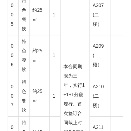
特
0
A207
色
约25
0
1
(二
餐
㎡
5
楼）
饮
特
0
A209
色
约25
0
1
(二
餐
㎡
6
楼）
本合同期
饮
限为三
特
年，实行1
0
A210
色
约25
+1+1分段
0
1
(二
餐
㎡
履行。首
7
楼）
饮
次签订合
特
同截止时
0
A211