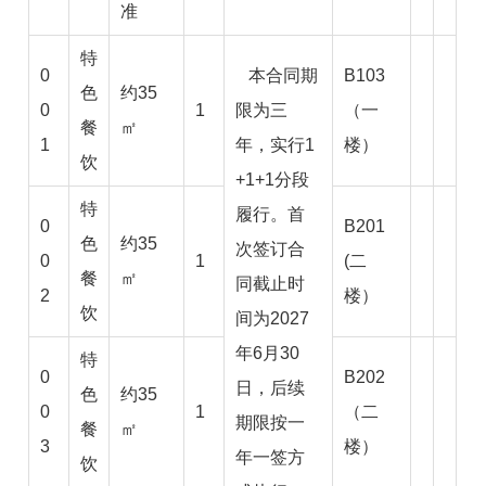
准
特
0
本合同期
B103
色
约35
0
1
限为三
（一
餐
㎡
1
年，实行1
楼）
饮
+1+1分段
特
履行。首
0
B201
色
约35
次签订合
0
1
(二
餐
㎡
同截止时
2
楼）
饮
间为2027
年6月30
特
0
B202
日，后续
色
约35
0
1
（二
期限按一
餐
㎡
3
楼）
年一签方
饮