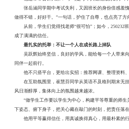
张岳涵同学期中考试失利，又因班长的身份倍感羞愧
做得不错，好好干。”一句话，护住了自尊，也点亮了方
从前，学生们觉得找老师“很可怕”；如今，2502
成了满满的信任。
最扎实的托举：不让一个人在成长路上掉队
吴跃辉始终坚信，良好的学风，能给每一个人带来向
同伴一起前行。
他不只搭平台，更给出实招：推荐网课、整理资料、
在互助氛围里，崔慧芬同学从英语不及格到期末无
风日渐醇厚，集体向上的氛围越来越浓。
“做学生工作要以学生为中心，构建平等尊重的师生
下姿态、俯下身子，把关心藏在敲门的时刻，把责任落
他用平等赢得信任，用真诚换得真心，用最朴素的行动