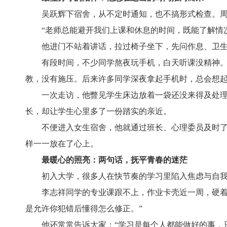
吴跃辉下宿舍，从不定时通知，也不搞形式检查。
“老师总能避开我们上课和休息的时间，既能了解情
他进门不站着讲话，拉过椅子坐下，先问作息、卫
有段时间，不少同学熬夜玩手机，白天听课没精神。
教，没有施压。后来许多同学深夜拿起手机时，总会想
一次走访，他瞥见学生床边放着一袋还没来得及处理
长，却让学生心里多了一份踏实的亲近。
不便进入女生宿舍，他就通过班长、心理委员及时
样一一放在了心上。
最暖心的照亮：两句话，抚平青春的迷茫
初入大学，很多人在快节奏的学习里陷入焦虑与自
李志祥同学的专业课跟不上，作业卡壳近一周，硬着
是允许你犯错后懂得怎么修正。”
他还常常告诉大家：“学习是每个人都能做好的事，