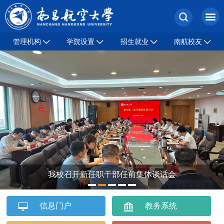
管理机构
学院设置
招生就业
南航校友
我校召开新任职干部任前集体谈话会
1
2
3
4
5
信息门户
教务系统