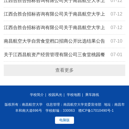
海路学生食堂二楼监控设备采购项目（项目编
江西合胜合招标咨询有限公司关于南昌航空大学上
07-12
号:HSH2026ZJ062）谈判比选公告
海路学生食堂二楼桌椅采购项目（项目编
江西合胜合招标咨询有限公司关于南昌航空大学上
07-12
号:HSH2026ZJ061）谈判比选公告
海路学生食堂二楼空调采购项目（项目编
江西合胜合招标咨询有限公司关于南昌航空大学上
07-12
号:HSH2026ZJ059）谈判比选公告
海路学生食堂二楼厨具设备采购项目（项目编
南昌航空大学自营食堂档口招商公开比选结果公告
07-10
号:HSH2026ZJ058）谈判比选公告
关于江西昌航资产经营管理有限公司三食堂桃园餐
07-01
厅108商铺招租项目（采购编号：JXYL2026-B0436）公开
查看更多
比选采购公告
学校简介
|
校园风光
|
学校地图
|
乘车路线
版权所有：南昌航空大学 信息管理：南昌航空大学党委宣传部 地址：南昌市
丰和南大道696号 学校邮编：330063 赣ICP备17010490号-1
电脑版