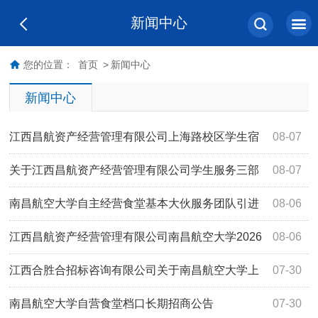
新闻中心
您的位置：
首页
>
新闻中心
新闻中心
江西昌航资产经营管理有限公司上海路校区学生宿
08-07
舍空调采购安装项目（项目编号：JXMT20260710B-03）竞
关于江西昌航资产经营管理有限公司学生服务三部
08-07
争性磋商成交公告
外围108号便利店项目（项目编号：JXYL2026-J0436）竞
南昌航空大学自主经营食堂基本大伙服务团队引进
08-06
价采购公告
项目公开比选结果公告
江西昌航资产经营管理有限公司南昌航空大学2026
08-06
年上海路校区改造学生宿舍热水配套服务建设项目(项目编号
江西合胜合招标咨询有限公司关于南昌航空大学上
07-30
JXAL2026-F268)磋商比选成交结果公告
海路学生食堂二楼桌椅采购项目（项目编号
南昌航空大学自营食堂档口长期招商公告
07-30