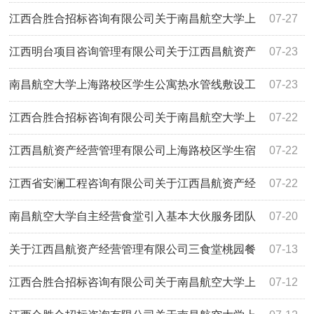
HSH2026ZJ061-D02）第二次谈判比选成交公告
江西合胜合招标咨询有限公司关于南昌航空大学上
07-27
海路学生食堂二楼监控设备采购项目（项目编
江西明台项目咨询管理有限公司关于江西昌航资产
07-23
号:HSH2026ZJ062-D02）第二次谈判比选成交公告
经营管理有限公司上海路校区学生宿舍空调采购安装项目竞
南昌航空大学上海路校区学生公寓热水管线敷设工
07-23
争性磋商采购公告
程采购公示表
江西合胜合招标咨询有限公司关于南昌航空大学上
07-22
海路学生食堂二楼桌椅采购项目（项目编号
江西昌航资产经营管理有限公司上海路校区学生宿
07-22
HSH2026ZJ061-D02）第二次谈判比选公告
舍收费洗衣机采购项目询比公告
江西省安澜工程咨询有限公司关于江西昌航资产经
07-22
营管理有限公司南昌航空大学2026年上海路校区改造学生宿
南昌航空大学自主经营食堂引入基本大伙服务团队
07-20
舍热水配套服务建设项目（项目编号：JXAL2026-F268）磋
项目比选公告
关于江西昌航资产经营管理有限公司三食堂桃园餐
07-13
商比选采购公告
厅108商铺招租项目（招标编号：JXYL2026-G0436）终止
江西合胜合招标咨询有限公司关于南昌航空大学上
07-12
公告