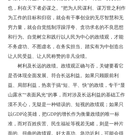
也，利在天下者必谋之。”把为人民谋利、谋万世之利作
为工作的目标和归宿，就会有干事创业的无尽智慧和无
穷力量，就会自觉抵制浮躁浮夸、贪功求名的不良思想
和行为。自觉树立和践行以人民为中心的政绩观，才能
不务虚功、不图虚名，在务实担当、踏实有为中创造出
让人民受益、让人民称赞的非凡业绩。
树利及长远的政绩。政绩观正确与否，关键要看它
是否体现全面发展、符合长远利益。如果只顾眼前利
益、局部利益，热衷于搞“短、平、快”的政绩，专干“显
山露水”“表面风光”的事，而对涉及长远利益的基础工作
漠不关心，无疑是一种错误的、短视的政绩观；如果只
以GDP论英雄，把GDP的增长作为衡量政绩的唯一标
准，而对百姓疾苦、民生福祉等视若无睹，则是一种片
面的、扭曲的政绩观。好大喜功、急功近利，可能会得