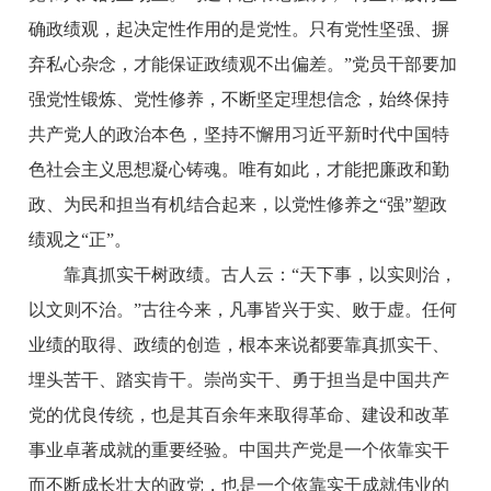
确政绩观，起决定性作用的是党性。只有党性坚强、摒
弃私心杂念，才能保证政绩观不出偏差。”党员干部要加
强党性锻炼、党性修养，不断坚定理想信念，始终保持
共产党人的政治本色，坚持不懈用习近平新时代中国特
色社会主义思想凝心铸魂。唯有如此，才能把廉政和勤
政、为民和担当有机结合起来，以党性修养之“强”塑政
绩观之“正”。
靠真抓实干树政绩。古人云：“天下事，以实则治，
以文则不治。”古往今来，凡事皆兴于实、败于虚。任何
业绩的取得、政绩的创造，根本来说都要靠真抓实干、
埋头苦干、踏实肯干。崇尚实干、勇于担当是中国共产
党的优良传统，也是其百余年来取得革命、建设和改革
事业卓著成就的重要经验。中国共产党是一个依靠实干
而不断成长壮大的政党，也是一个依靠实干成就伟业的