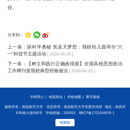
径。
分享到：
上一条：
探科学奥秘 筑蓝天梦想：我校幼儿园举办“六
一”科技节主题活动
[ 2026-06-03 ]
下一条：
【树立和践行正确政绩观】全国高校思想政治
工作网刊发我校典型经验做法
[ 2026-06-03 ]
学校简介
|
校园风光
|
学校地图
|
乘车路线
版权所有：南昌航空大学 信息管理：南昌航空大学党委宣传部 地址：南昌市
丰和南大道696号 学校邮编：330063 赣ICP备17010490号-1
电脑版