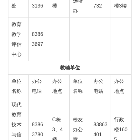
选培
处
3136
楼
732
楼3楼
办
教育
教学
8386
评估
3697
中心
教辅单位
单位
办公
办公
单位
办公
办公
名称
电话
地点
名称
电话
地点
现代
教育
C栋
校友
行政
技术
8386
83863
3、4
办公
楼160
与信
3780
401
楼
室
5