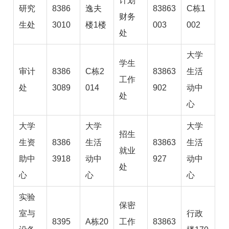
计划
研究
8386
逸夫
83863
C栋1
财务
生处
3010
楼1楼
003
002
处
大学
学生
审计
8386
C栋2
83863
生活
工作
处
3089
014
902
动中
处
心
大学
大学
大学
招生
生资
8386
生活
83863
生活
就业
助中
3918
动中
927
动中
处
心
心
心
实验
保密
室与
行政
8395
A栋20
工作
83863