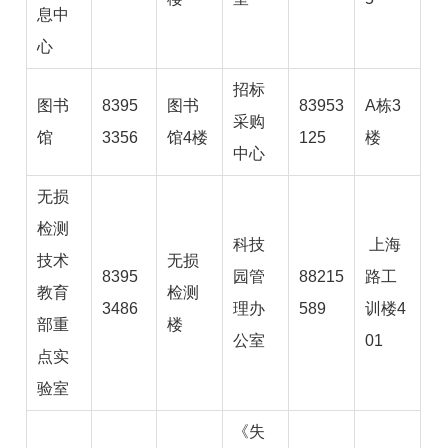
息中
心
招标
图书
8395
图书
83953
A栋3
采购
馆
3356
馆4楼
125
楼
中心
无损
检测
科技
上海
技术
无损
8395
园管
88215
路工
教育
检测
3486
理办
589
训楼4
部重
楼
公室
01
点实
验室
《失