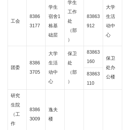
学生
学生
大学
工作
8386
宿舍1
83863
生活
工会
处
3177
栋基
912
动中
（部
础层
心
）
83863
大学
保卫
保卫
160
8386
生活
处
团委
处办
3705
动中
（部
83863
公楼
心
）
110
研究
生院
8386
逸夫
（工
3009
楼
作