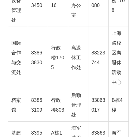
设备
楼170
3450
16
办公
080
管理
8
室
处
上海
国际
路校
行政
离退
合作
8386
88223
区离
楼170
休工
与交
3830
744
退休
5
作处
流处
活动
中心
后勤
档案
8386
行政
83863
B栋4
管理
馆
3109
楼803
017
楼
处
海军
基建
8395
A栋1
83863
海军