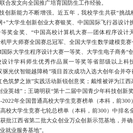
联合发文向全国推广培育国防生工作经验。
技创新能力不断增强。近五年，我校学生共获“挑战
网+”大学生创新创业大赛银奖、中国国际飞行器设计
一等奖金奖、“中国高校计算机大赛—团体程序设计
aster机甲大师赛全国赛总冠军、全国大学生数学建模竞
M国际大学生程序设计大赛一等奖、大学生电子商务“
设计学科师生优秀作品展一等奖等省部级以上科技竞赛
双驱光伏智能越障椅”项目首次成功入选大创年会并夺得
红色筑梦之旅”实践活动新锐创意奖；戴维被评为江西
创业英雄”；王璐明获“第十二届中国青少年科技创新奖
18-2022年全国普通高校大学生竞赛榜单（本科，前3
高校大学生竞赛七轮总榜单（本科，前300）中排名
获批江西省第二批大众创业万众创新示范基地，并确定
业就业服务基地”。