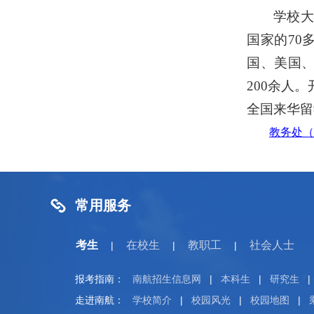
学校大力
国家的70
国、美国、
200余人
全国来华留
教务处（
常用服务
考生
在校生
教职工
社会人士
|
|
|
报考指南：
南航招生信息网
|
本科生
|
研究生
|
走进南航：
学校简介
|
校园风光
|
校园地图
|