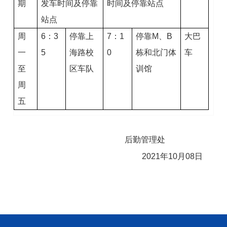
期
发车时间及停靠
时间及停靠站点
站点
周
6：3
停靠上
7：1
停靠M、B
大巴
一
5
海路校
0
栋和北门体
车
至
区车队
训馆
周
五
后勤管理处
2021
年
10
月
08
日