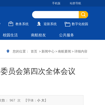
手机版
站群导航
户
教务系统
迎新系统
数字化校园
校园生活
南航校友
公共服务
您的位置：
首页
>
新闻中心
>
南航要闻
>
详细内容
央委员会第四次全体会议
次数：
967
次
【字体：
小
大
】