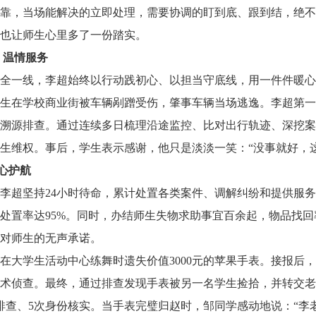
靠，当场能解决的立即处理，需要协调的盯到底、跟到结，绝不
也让师生心里多了一份踏实。
 温情服务
全一线，李超始终以行动践初心、以担当守底线，用一件件暖心
生在学校商业街被车辆剐蹭受伤，肇事车辆当场逃逸。李超第一
溯源排查。通过连续多日梳理沿途监控、比对出行轨迹、深挖案
生维权。事后，学生表示感谢，他只是淡淡一笑：“没事就好，
心护航
李超坚持24小时待命，累计处置各类案件、调解纠纷和提供服务
处置率达95%。同时，办结师生失物求助事宜百余起，物品找回
对师生的无声承诺。
在大学生活动中心练舞时遗失价值3000元的苹果手表。接报后
术侦查。最终，通过排查发现手表被另一名学生捡拾，并转交老
排查、5次身份核实。当手表完璧归赵时，邹同学感动地说：“