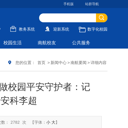
手机版
站群导航
户
教务系统
迎新系统
数字化校园
校园生活
南航校友
公共服务
您的位置：
首页
>
新闻中心
>
南航要闻
>
详细内容
勇做校园平安守护者：记
治安科李超
次数：
2782
次
【字体：
小
大
】