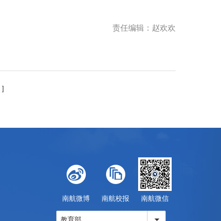
责任编辑：赵欢欢
 ]
南航微博
南航校报
南航微信
教育部