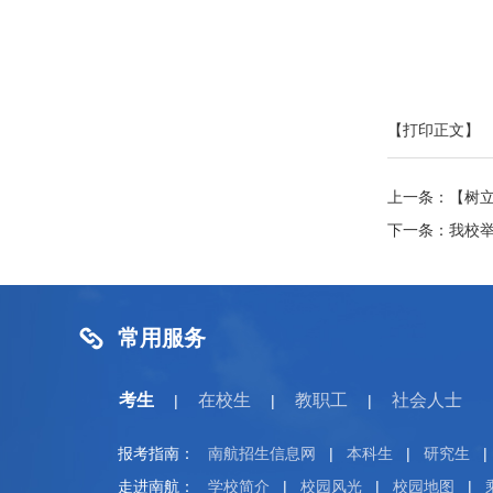
【打印正文】
上一条：
【树
下一条：
我校
常用服务
考生
在校生
教职工
社会人士
|
|
|
报考指南：
南航招生信息网
|
本科生
|
研究生
|
走进南航：
学校简介
|
校园风光
|
校园地图
|