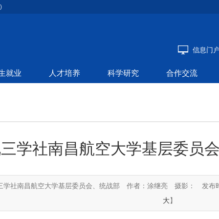
)
信息门
生就业
人才培养
科学研究
合作交流
九三学社南昌航空大学基层委员
三学社南昌航空大学基层委员会、统战部
作者：涂继亮
摄影：
发布时
大
】