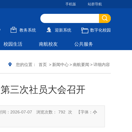
手机版
站群导航
户
教务系统
迎新系统
数字化校园
校园生活
南航校友
公共服务
您的位置：
首页
>
新闻中心
>
南航要闻
>
详细内容
会第三次社员大会召开
间：2026-07-07
浏览次数：
792
次
【字体：
小