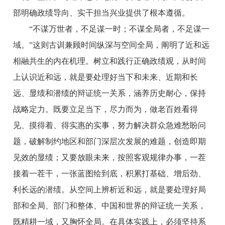
部明确政绩导向、实干担当兴业提供了根本遵循。
“不谋万世者，不足谋一时；不谋全局者，不足谋一
域。”这则古训兼顾时间纵深与空间全局，阐明了近和远
相融共生的内在机理。树立和践行正确政绩观，从时间
上认识近和远，就是要处理好当下和未来、近期和长
远、显绩和潜绩的辩证统一关系，涵养历史耐心，保持
战略定力。既要立足当下，尽力而为，做老百姓看得
见、摸得着、得实惠的实事，努力解决群众急难愁盼问
题，破解制约地区和部门深层次发展的难题，创造即期
见效的显绩；又要放眼未来，按照客观规律办事，一茬
接着一茬干，一张蓝图绘到底，积累打基础、增后劲、
利长远的潜绩。从空间上辨析近和远，就是要处理好局
部和全局、部门和整体、中国和世界的辩证统一关系，
既精耕一域，又胸怀全局。在具体实践上，必须坚持系