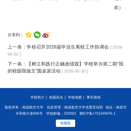
欢）
分享到：
上一条：
学校召开2026届毕业生离校工作协调会
[ 2026-
06-02 ]
下一条：
【树立和践行正确政绩观】学校举办第二期“我
的校园我做主”圆桌派活动
[ 2026-05-30 ]
学校简介
|
校园风光
|
学校地图
|
乘车路线
版权所有：南昌航空大学 信息管理：南昌航空大学党委宣传部 地址：南昌市
丰和南大道696号 学校邮编：330063 赣ICP备17010490号-1
电脑版