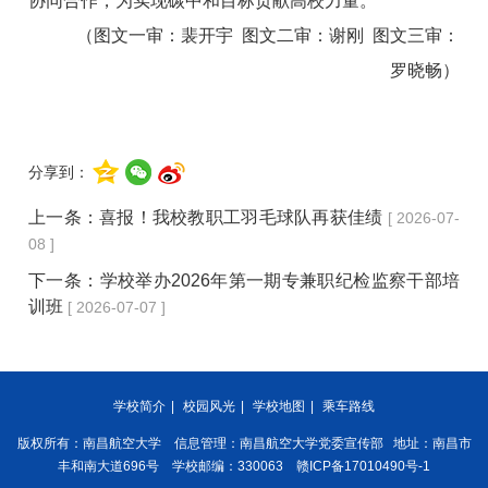
协同合作，为实现碳中和目标贡献高校力量。
（图文一审：裴开宇 图文二审：谢刚 图文三审：
罗晓畅）
分享到：
上一条：
喜报！我校教职工羽毛球队再获佳绩
[ 2026-07-
08 ]
下一条：
学校举办2026年第一期专兼职纪检监察干部培
训班
[ 2026-07-07 ]
学校简介
|
校园风光
|
学校地图
|
乘车路线
版权所有：南昌航空大学 信息管理：南昌航空大学党委宣传部 地址：南昌市
丰和南大道696号 学校邮编：330063 赣ICP备17010490号-1