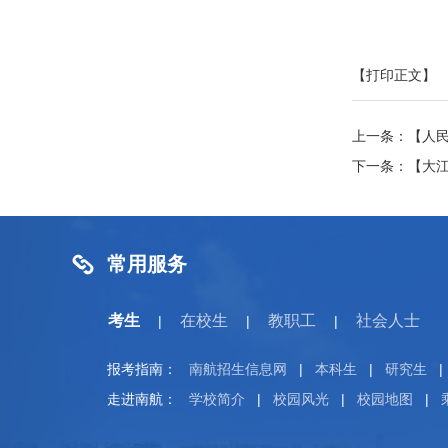
【打印正文】
上一条：
【人民
下一条：
【大
常用服务
考生
在校生
教职工
社会人士
|
|
|
报考指南：
南航招生信息网
|
本科生
|
研究生
|
走进南航：
学校简介
|
校园风光
|
校园地图
|