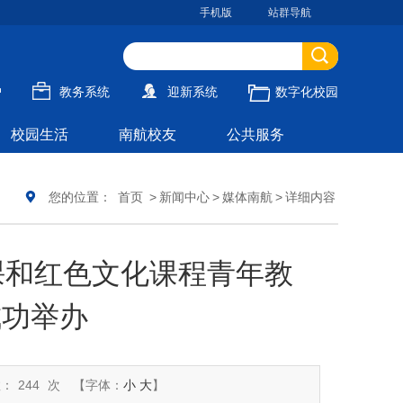
手机版
站群导航
户
教务系统
迎新系统
数字化校园
校园生活
南航校友
公共服务
您的位置：
首页
>
新闻中心
>
媒体南航
>
详细内容
课和红色文化课程青年教
成功举办
数：
244
次
【字体：
小
大
】