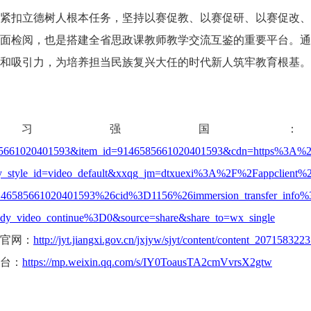
紧扣立德树人根本任务，坚持以赛促教、以赛促研、以赛促改、
面检阅，也是搭建全省思政课教师教学交流互鉴的重要平台。通
和吸引力，为培养担当民族复兴大任的时代新人筑牢教育根基。
学习强国
85661020401593&item_id=9146585661020401593&cdn=https%3A%2F
dy_style_id=video_default&xxqg_jm=dtxuexi%3A%2F%2Fappclien
146585661020401593%26cid%3D1156%26immersion_transfer_in
y_video_continue%3D0&source=share&share_to=wx_single
官网：
http://jyt.jiangxi.gov.cn/jxjyw/sjyt/content/content_20715832
台：
https://mp.weixin.qq.com/s/IY0ToausTA2cmVvrsX2gtw