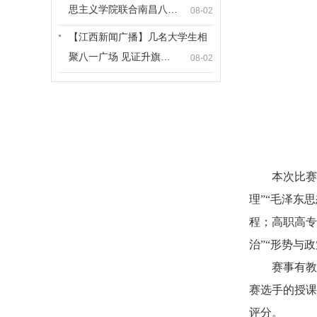
思主义学院联合南昌八…
08-02
【江西新闻广播】几名大学生相
聚八一广场 见证升旗…
08-02
本次比赛
理”“毛泽东
程；高职高专
治”“形势与
赛事有教
赛选手的授课
评分。