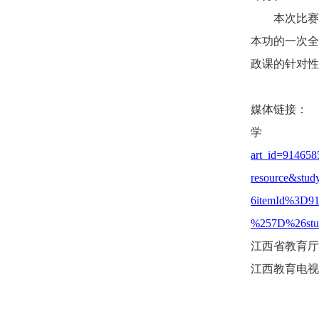
本次比赛
本功的一次全
政课的针对性
媒体链接：
art_id=91465
resource&stu
6itemId%3D9
%257D%26stud
江西省教育厅
江西教育电视