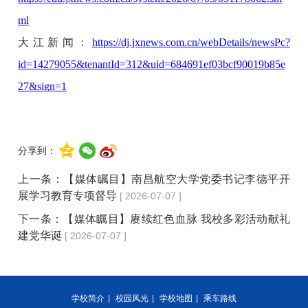
ml
大江新闻：
https://dj.jxnews.com.cn/webDetails/newsPc?
id=14279055&tenantId=312&uid=684691ef03bcf90019b85e
27&sign=1
分享到：
上一条：
【媒体瞩目】南昌航空大学党委书记李德平开
展学习教育专项督导
[ 2026-07-07 ]
下一条：
【媒体瞩目】赓续红色血脉 我校多彩活动献礼
建党华诞
[ 2026-07-07 ]
学校简介
|
校园风光
|
学校地图
|
乘车路线