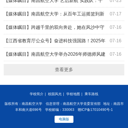
血脉 情暖潭头乡野
【媒体瞩目】南昌航空大学“艺启新航”实践队：十
07-23
年接力绘新景 专业赋能促振兴
【媒体瞩目】南昌航空大学：从百年工运摇篮到新
07-17
时代法治高地 学校师生在安源感悟红色法治初心
【媒体瞩目】跨越千里的双向奔赴，她在风沙中守
07-16
住了育人的初心
【江西省教育厅公众号】奋进科技强国路！2025年
07-16
度国家科学技术奖捷报在我省高校师生中引发热烈反响
【媒体瞩目】南昌航空大学举办2026年师德师风建
07-16
设专题培训
查看更多
学校简介
|
校园风光
|
学校地图
|
乘车路线
版权所有：南昌航空大学 信息管理：南昌航空大学党委宣传部 地址：南昌市
丰和南大道696号 学校邮编：330063 赣ICP备17010490号-1
电脑版