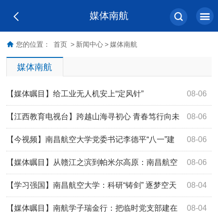
媒体南航
您的位置：
首页
>
新闻中心
>
媒体南航
媒体南航
【媒体瞩目】给工业无人机安上“定风针”
08-06
【江西教育电视台】跨越山海寻初心 青春笃行向未
08-06
来
【今视频】南昌航空大学党委书记李德平“八一”建
08-06
军节前夕走访慰问学校退役军人和军属
【媒体瞩目】从赣江之滨到帕米尔高原：南昌航空
08-06
大学青年在祖国西陲的七日“同心”课
【学习强国】南昌航空大学：科研“铸剑” 逐梦空天
08-04
【媒体瞩目】南航学子瑞金行：把临时党支部建在
08-04