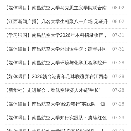
社会实践最前沿
【媒体瞩目】南昌航空大学马克思主义学院联合南
08-02
昌八一起义纪念馆为大家讲述《南昌城头的枪声》
【江西新闻广播】几名大学生相聚八一广场 见证升
08-02
旗仪式
【学习强国】南昌航空大学2026年本科招录收官，
07-31
生源质量再创新高！
【媒体瞩目】南昌航空大学外国语学院：踏寻井冈
07-31
红韵 助力乡村振兴
【媒体瞩目】南昌航空大学环境与化学工程学院开
07-28
展纪念红军长征胜利90周年主题实践活动
【媒体瞩目】2026赣台港青年足球联谊赛在江西南
07-28
昌开赛
【新华社】走进展会，看低空经济人才链“生长”
07-28
【媒体瞩目】南昌航空大学“经彩赣行”实践队：知
07-28
行践悟担使命 青春聚力赣鄱行
【媒体瞩目】南昌航空大学知行实践队：赓续红色
07-23