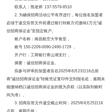
联系人：熊老师 137
-
5579
-
8510
2. 为确保招商活动公平有序进行，每位报名
加盟者
必须于递交应答文件前通过银行转账方式缴纳1万元“诚
信
招商
保证金”至指定账户。
账户名称：南昌航空大学食堂，
账号 150
-
2209
-
0090
-
2490
-
1729
，
开户行：工商银行青山湖支行，
摘要：诚信
招商
保证金。
拟参与评审的
加盟者
应在202
5
年
8
月
23
日16
点
前
将“诚信
招商
保证金”转账凭证复印件交到报名处，逾期未
能缴纳档口诚信
招商
保证金的视为弃权（以实际到账时
间为准）。
3. 招商应答文件递交截止时间：202
5
年
8
月
25
日16
点
前，逾期不候；