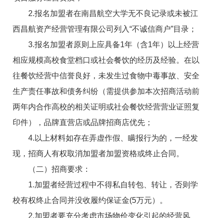
2.报名
加盟者
在南昌航空大学无不良记录或未被江
西昌航资产经营管理有限公司列入“不诚信商户”目录
；
3.报名
加盟者
原则上应具备1年（含1年）以上经营
相应规模高校食堂档口或社会餐饮的经历及经验。在以
往餐饮经营中信誉良好，未发生过食物中毒事故、安全
生产责任事故和债务纠纷（需提供参加本次招商活动前
两年内合作高校的相关证明或社会餐饮经营营业证照复
印件），品牌直营店或品牌
招商
店优先
；
4.以上材料如存在弄虚作假、瞒报行为的，一经发
现，
招商人
有权取消
加盟者
加盟
资格或终止合同。
（二）
招商
要求：
1.
加盟者
经营过程中不得私自转包、转让，否则学
校有权终止合同并没收履约保证金(5万元）。
2.
加盟者
要充分考虑市场物价变化引起的经营风