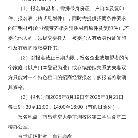
（1）报名
加盟者
，需携带身份证、户口本及复印
件、报名表（格式见附件），同时需提供
招商
条件要求
的证明材料(企业须带齐相关资质材料原件及复印件）,若
委托他人的，须提交委托人、被委托人有效身份证复印
件及有效的授权委托书。
（2）以报名截止日期为限，报名企业或
加盟者
的每
个家庭（以户口本登记为准）或存续婚姻关系的夫妻双
方只能对一个特色档口的
招商
经营报名，多报者将取消
其资格。
（3）报名时间202
5
年
8
月
19
日至202
5
年
8
月
21
日，
每日9：30至11:00，14:00至16:00（节假日除外）。
报名地点：南昌航空大学前湖校区第二学生食堂二
楼办公室。
食堂现场勘察：自行勘察