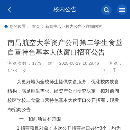
校内公告
您的位置：
首页
>
新闻中心
>
校内公告
>
详细内容
南昌航空大学资产公司第二学生食堂
自营特色基本大伙窗口招商公告
浏览次数：
1779
次
2025-08-19 10:29:46
浏览：
T
1778
次
T
为更好
地
为全校师生提供饮食服务，优化校内饮食
结构，满足师生需求。经资产公司研究决定，拟对前湖
校区学校
二食堂
自营特色基本大伙窗口
公开招商，现发
布招商公告：
一、招商项目和范围
1.招商项目对象：本次公开招商档口共计
3
个，均为