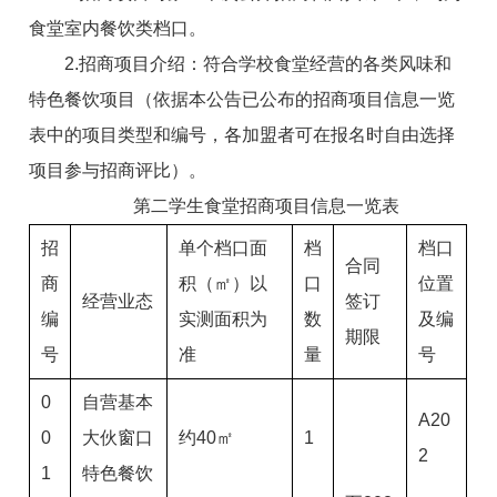
食堂室内餐饮类档口。
2.招商项目介绍：符合学校食堂经营的各类风味和
特色餐饮项目（依据本公告已公布的招商项目信息一览
表中的项目类型和编号，各
加盟者
可在报名时自由选择
项目参与招商评比）。
第二学生食堂招商项目信息一览表
招
单个档口面
档
档口
合同
商
积（㎡）
以
口
位置
经营业态
签订
编
实测面积为
数
及编
期限
号
准
量
号
0
自营基本
A20
0
大伙窗口
约40㎡
1
2
1
特色餐饮