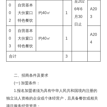
至202
0
自营基本
6年6
A20
0
大伙窗口
约40㎡
1
月30
3
2
特色餐饮
日止
0
自营基本
A20
0
大伙窗口
约40㎡
1
4
3
特色餐饮
合计
3
二、招商条件及要求
(一)
加盟条件
：
1.报名
加盟者
须为具有中华人民共和国境内注册的
独立法人资格的企业或个体经营户，且具备餐饮或相关
项目服务经营资质；