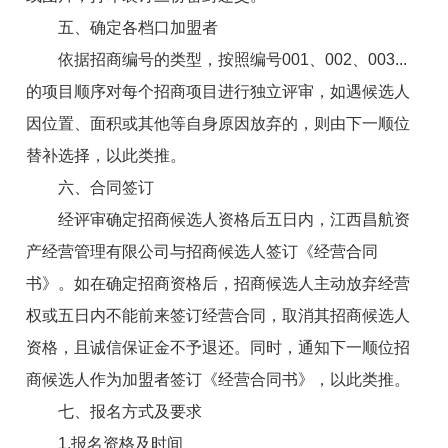
五、确定各档口
加盟者
依据招商编号的类型，按照编号001、002、003...
的项目顺序对每个招商项目进行独立评审，如遇候选人
因位置、面积或
其他
等自身原因放弃的，则由下一顺位
替补选择，以此类推。
六、合同签订
经评审确定
招商
候选人资格后五日内，江西昌航资
产经营管理有限公司与
招商
候选人签订《经营合同
书》。如在确定
招商
资格后，
招商
候选人主动放弃经营
权或五日内不能前来签订经营合同，取消其
招商
候选人
资格，且诚信保证金不予退还。同时，通知下一顺位
招
商
候选人作为
加盟者
签订《经营合同书》，
以
此类推。
七、报名方式及要求
1.报名资格及时间