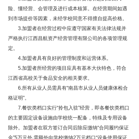
险、懂经营、会管理及进行成本核算。在经营期间如遇
到市场提价等因素，未经学校同意不得擅自提高价格。
3.
加盟者
在经营过程中应遵守国家有关法律法规并
严格执行江西昌航资产经营管理有限公司的各项管理规
定。
4.
加盟者
具有良好的管理制度和运营体系。
5.
加盟者
所
经营
的项目应具
有基本大伙
特色，符合
江西省高校关于食品安全的相关要求。
6.所有从业人员需具有“南昌市从业人员健康体检合
格证明”。
7.餐饮类档口实行“拎包入驻”经营，即各餐饮类档口
的主要固定设备设施由学校统一配备，特殊及专用设备
除外。
加盟者
在双方签订合同后除应缴纳“合同履约保证
金
”5万元外,需额外向学校缴纳2万元档口“设备使用保证