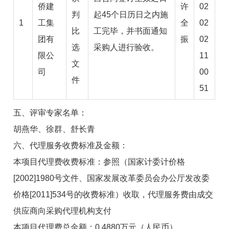
侨建
许
02
判
起45个日历日之内施
1
工集
全
02
比
工完毕，并书面通知
团有
振
02
选
采购人进行验收。
限公
11
文
司
00
件
51
五、评审专家名单：
胡燕华、徐群、舒长青
六、代理服务收费标准及金额：
本项目代理费收费标准：参照（国家计委计价格
[2002]1980
号文件、国家发展改革委员会办公厅发改委
价格
[2011]534
号的收费标准）收取，代理服务费由成交
供应商向采购代理机构支付
本项目代理费总金额：
0.4880
万元（人民币）