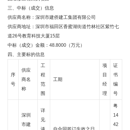
三、中标（成交）信息
供应商名称：
深圳市建侨建工集团有限公司
供应商地址：
深圳市福田区香蜜湖街道竹林社区紫竹七
道
26
号教育科技大厦
15
层
中标（成交）金额：
48.8000
（
万元）
四、主要标的信息
工
项
证
供应
序
程
目
书
商名
工期
号
范
经
编
称
围
理
号
粤
详
深圳
14
见
市建
42
谈
自合同签订生效之日