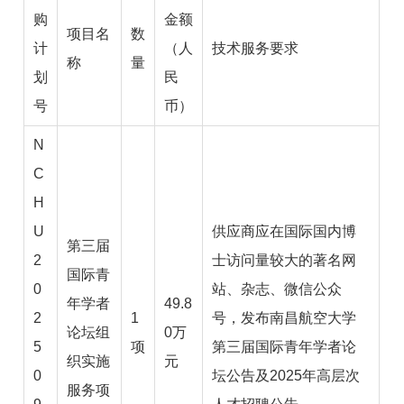
购
金额
项目名
数
计
（人
技术服务要求
称
量
划
民
号
币）
N
C
H
U
供应商应在国际国内博
第三届
2
士访问量较大的著名网
国际青
0
站、杂志、微信公众
年学者
49.8
2
1
号，发布南昌航空大学
论坛组
0万
5
项
第三届国际青年学者论
织实施
元
0
坛公告及2025年高层次
服务项