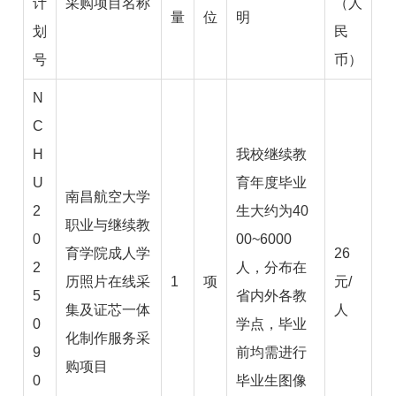
计
采购项目名称
（人
量
位
明
划
民
号
币）
N
C
H
我校继续教
U
育年度毕业
南昌航空大学
2
生大约为40
职业与继续教
0
00~6000
育学院成人学
26
2
人，分布在
历照片在线采
1
项
元/
5
省内外各教
集及证芯一体
人
0
学点，毕业
化制作服务采
9
前均需进行
购项目
0
毕业生图像