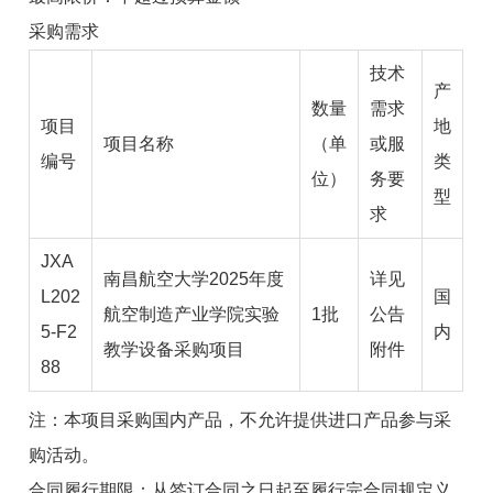
采购需求
技术
产
数量
需求
项目
地
项目名称
（单
或服
编号
类
位）
务要
型
求
JXA
南昌航空大学2025年度
详见
L202
国
航空制造产业学院实验
1批
公告
5-F2
内
教学设备采购项目
附件
88
注：本项目采购国内产品，不允许提供进口产品参与采
购活动。
合同履行期限：
从签订合同之日起
至履行完合同
规定义