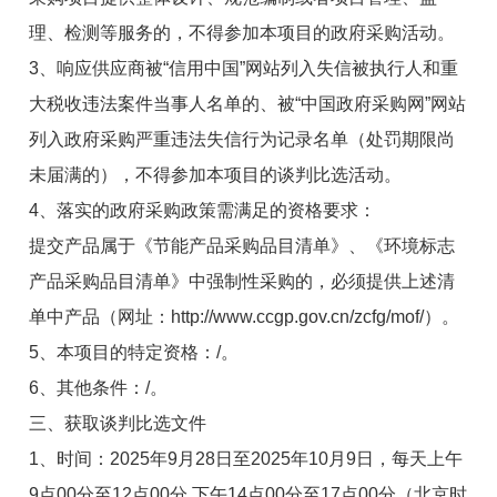
理、检测等服务的，不得参加本项目的政府采购活动。
3
、响应供应商被“信用中国”网站列入失信被执行人和重
大税收违法案件当事人名单的、被“中国政府采购网”网站
列入政府采购严重违法失信行为记录名单（处罚期限尚
未届满的），不得参加本项目的谈判比选活动。
4
、落实的政府采购政策需满足的资格要求：
提交产品属于《节能产品采购品目清单》、《环境标志
产品采购品目清单》中强制性采购的，必须提供上述清
单中产品（网址：
http://www.ccgp.gov.cn/zcfg/mof/
）。
5
、本项目的特定资格：
/
。
6
、其他条件：
/
。
三、获取谈判比选文件
1
、时间
：
2025
年
9
月
28
日至
2025
年
10
月
9
日
，
每天上午
9
点
00
分至
12
点
00
分
,
下午
14
点
00
分至
17
点
00
分（北京时