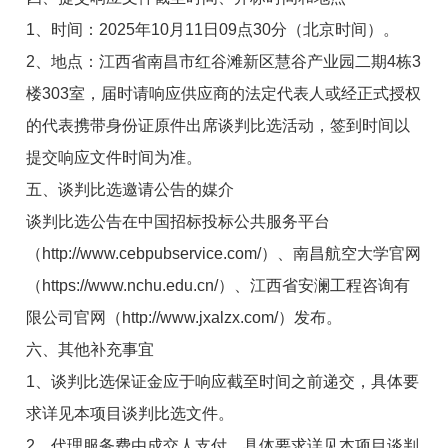
1
、时间：
2025
年
10
月
11
日
09
点
30
分（
北京时间）。
2
、地点：
江西省南昌市
红谷滩
新区慧谷产业园二期
4
栋
3
楼
303
室
，
届时请响应供应商的法定代表人或经正式授权
的代表携带身份证原件出席谈判比选活动，签到时间以
提交响应文件时间为准。
五
、谈判比选邀请公告的媒介
谈判比选公告在中国招标投标公共服务平台
（http://www.cebpubservice.com/）、南昌航空大学官网
（https://www.nchu.edu.cn/）、江西省安澜工程咨询有
限公司官网（http://www.jxalzx.com/）发布。
六、其他补充事宜
1、谈判比选保证金应于响应截至时间之前递交，具体要
求详见本项目谈判比选文件。
2、代理服务费由成交人支付，具体要求详见本项目谈判