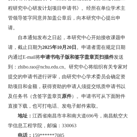
程研究中心研发计划项目申请书》。经所在单位学术主
管领导签字同意并加盖公章后，向本研究中心提出申
请。
自本通知发布之日起，本研究中心开始接收课题申
请，截止日期为
202
5
年
1
0
月
2
0
日
。申请者需在规定日期
内通过E-mail将
申请书电子版和签字盖章页扫描件
发送
到：zhibo.rao@nchu.edu.cn。研究中心将组织有关专家对
提交的申请书进行评审，由研究中心学术委员会确定资
助项目和金额，获得资助的申请人须提交纸质申请书以
及任务书（含签字盖章页
原件
）。申请书可从下面附件
直接下载，也可打电话、发电子邮件索取。
地址：
江西省南昌市丰和南大道696号，南昌航空大
学信息工程学院，邮编：330063
电话：
159******7085