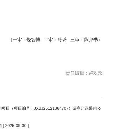
（一审：饶智博 二审：冷璐 三审：熊邦书）
责任编辑：赵欢欢
（项目编号：JXBJ25121364707）磋商比选采购公
知
[ 2025-09-30 ]