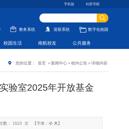
手机版
站群导航
户
教务系统
迎新系统
数字化校园
校园生活
南航校友
公共服务
您的位置：
首页
>
新闻中心
>
校内公告
>
详细内容
验室2025年开放基金
次数：
1523
次
【字体：
小
大
】