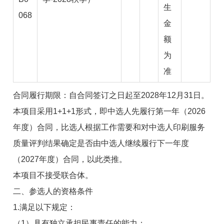
生
068
金
额
为
准
合同履行期限
：自合同签订之日起至
2028
年
12
月
31
日。
本项目采用
1+1+1
形式，即中选人先履行第一年（
2026
年度）合同，比选人根据工作需要和对中选人印刷服务
质量评判结果确定是否由中选人继续履行下一年度
（
2027
年度）合同，以此类推
。
本项目不接受联合体。
二、
参选人
的资格条件
1.
满足
以下
规定：
（
1
）具有独立承担民事责任的能力；