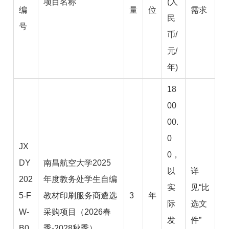
项目名称
(
人
编
量
位
需求
民
号
币
/
元
/
年
)
18
00
00.
0
JX
0，
DY
南昌航空大学
2025
以
详
202
年度教务处学生自编
实
见“比
5-F
教材印刷服务商遴选
3
年
际
选文
W-
采购项目（
2026
春
发
件”
B0
季
-2028
秋季）