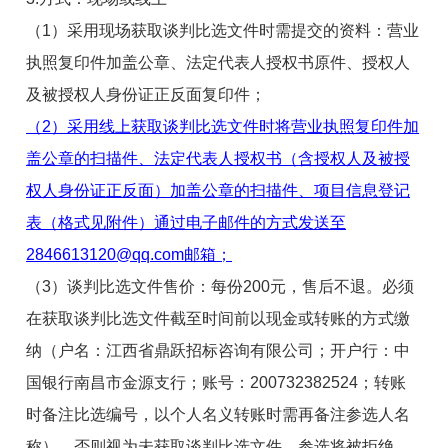
（
1
）采用现场获取
谈判比选文件
时需提交的资料：营业
执照复印件加盖公章、法定代表人授权书原件
、授权人
及被授权人身份证正反面复印件
；
（
2
）采用线上获取
谈判比选文件
时将营业执照复印件加
盖公章的扫描件、法定代表人授权书
（含授权人及被授
权人身份证正反面）
加盖公章的扫描件
、项目信息登记
表（
格式见附件
）
通过电子邮件的方式发送至
2846613120@qq.com
邮箱
；
（
3
）谈判比选文件
售价：每份
2
00
元，售后不退。
必须
在获取谈判比选文件截至时间前以现金或转账的方式缴
纳（
户名：江西省鼎跃招标咨询有限公司；开户行：中
国银行南昌市金源支行；账号：
200732382524
；
转账
时备注比选编号，以个人名义转账时需再备注参选人名
称），否则视为未获取谈判比选文件，参选将被拒绝。