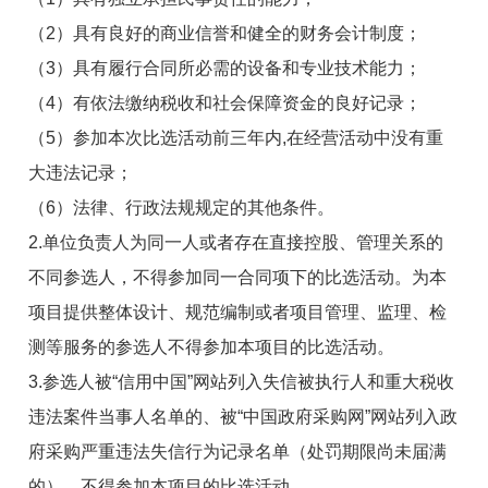
（
2
）具有良好的商业信誉和健全的财务会计制度；
（
3
）具有履行合同所必需的设备和专业技术能力；
（
4
）有依法缴纳税收和社会保障资金的良好记录；
（
5
）参加
本次比选
活动前三年内
,
在经营活动中没有重
大违法记录；
（
6
）法律、行政法规规定的其他条件。
2.
单位负责人为同一人或者存在直接控股、管理关系的
不同
参选人
，不得参加同一合同项下的
比选
活动。为本
项目提供整体设计、规范编制或者项目管理、监理、检
测等服务的
参选人
不得参加本项目的
比选
活动。
3
.
参选人
被“信用中国”网站列入失信被执行人和重大税收
违法案件当事人名单的、被“中国政府采购网”网站列入政
府采购严重违法失信行为记录名单（处罚期限尚未届满
的），不得参加本项目的
比选
活动。