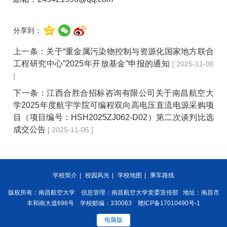
分享到：
上一条：
关于“重金属污染物控制与资源化国家地方联合
工程研究中心”2025年开放基金”申报的通知
[ 2025-11-06
]
下一条：
江西合胜合招标咨询有限公司关于南昌航空大
学2025年度航宇学院可编程双向高电压直流电源采购项
目（项目编号：HSH2025ZJ062-D02）第二次谈判比选
成交公告
[ 2025-11-05 ]
学校简介
|
校园风光
|
学校地图
|
乘车路线
版权所有：南昌航空大学 信息管理：南昌航空大学党委宣传部 地址：南昌市
丰和南大道696号 学校邮编：330063 赣ICP备17010490号-1
电脑版