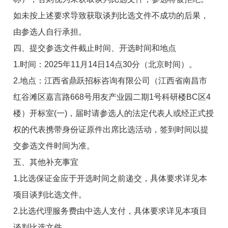
如未按上述要求导致获取
谈判比选文件
不成功的后果，
由
参选人
自行承担。
四、提交
参选文件
截止时间、
开选
时间
和地点
1.时间：2025年11月14日14点30分（北京时间）。
2.地点：江西省鼎跃招标咨询有限公司（江西省南昌市
红谷滩区嘉言路668号用友产业园二期1号科研楼BC区4
楼）开标室(一)，届时请参选人的法定代表人或经正式授
权的代表携带身份证原件出席比选活动，签到时间以提
交参选文件时间为准。
五
、其他补充事宜
1.比选保证金应于开选时间之前递交，具体要求详见本
项目谈判比选文件。
2.比选代理服务费由中选人支付，具体要求详见本项目
谈判比选文件。