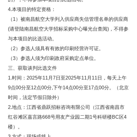
4
.
本项目的特定资格：
（
1
）被南昌航空大学列入供应商失信管理名单的供应商
(
请登陆南昌航空大学招标采购中心曝光台查阅
)
，不得参
与本项目的比选活动。
（
2
）参选人须具有有效的印刷经营许可证。
（
3
）参选人须为印刷政府采购定点单位。
三、获取
谈判比选文件
1.
时间：
2025
年
11
月
7
日至
2025
年
11
月
11
日，每天上午
9
点
00
分至
12
点
00
分
,
下午
14
点
00
分至
17
点
00
分。（北京
时间
，
法定节假日除外
）
2.
地点：
江西省鼎跃招标咨询有限公司（江西省南昌市
红谷滩区嘉言路668号用友产业园二期1号科研楼BC区4
楼）。
3.
方式：现场或线上