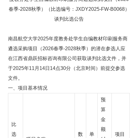
春季
-2028
秋季）
（比选编号：
JXDY2025-FW-B0068
）
谈判
比选公告
南昌航空大学
2025
年度教务处学生自编教材印刷服务商
遴选采购项目（
2026
春季
-2028
秋季）
的
潜在参选人应
在
江西省鼎跃招标咨询有限公司
获取谈判比选文件，并
于2025年11月14日14点30分（北京时间）前提交参选
文件。
一、
项目基本情况
预
算
金
比
额
选
数
单
项目