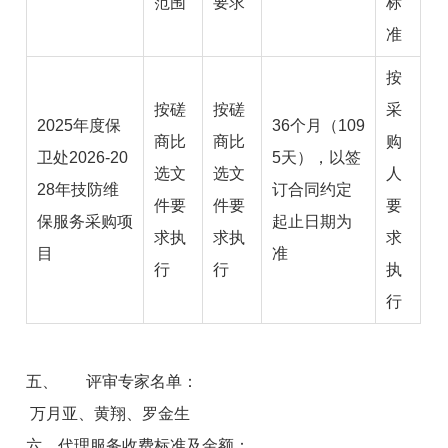
范围
要求
标
准
按
按磋
按磋
采
2025年度保
36个月（109
商比
商比
购
卫处2026-20
5天），以签
选文
选文
人
28年技防维
订合同约定
件要
件要
要
保服务采购项
起止日期为
求执
求执
求
目
准
行
行
执
行
五、
评审专家名单：
万月亚、黄翔、罗金生
六、代理服务收费标准及金额：