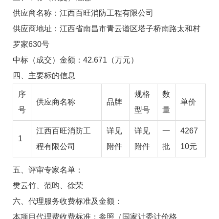
供应商名
称：江西百旺消防工程有限公司
供应商地址：
江西省南昌市青云谱区塔子桥南路太和村
罗家
630
号
中标（成交）金额：
42.671
（
万元）
四、主要标的信息
序
规格
数
供应商名称
品牌
单价
号
型号
量
江西百旺消防工
详见
详见
一
4267
1
程有限公司
附件
附件
批
10元
五、评审专家名单：
樊云竹
、
范昀
、
徐荣
六、代理服务收费标准及金额：
本项目代理费收费标准：参照（国家计委计价格