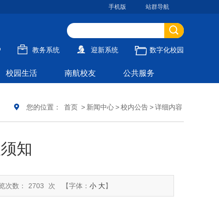
手机版
站群导航
户
教务系统
迎新系统
数字化校园
校园生活
南航校友
公共服务
您的位置：
首页
>
新闻中心
>
校内公告
>
详细内容
款须知
览次数：
2703
次
【字体：
小
大
】