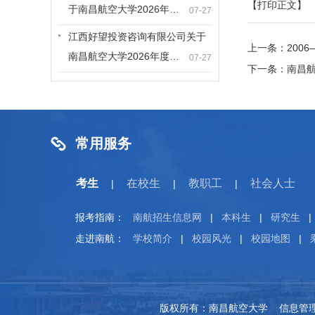
【打印正文】
于南昌航空大学2026年…
07-27
江西好望投资咨询有限公司关于
上一条：
200
南昌航空大学2026年度…
07-27
下一条：
南昌
常用服务
考生
在校生
教职工
社会人士
|
|
|
报考指南：
南航招生信息网
|
本科生
|
研究生
|
走进南航：
学校简介
|
校园风光
|
校园地图
|
版权所有：南昌航空大学 信息管理：南