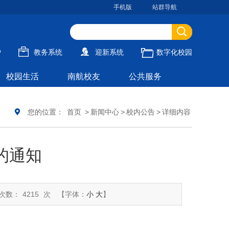
手机版
站群导航
户
教务系统
迎新系统
数字化校园
校园生活
南航校友
公共服务
您的位置：
首页
>
新闻中心
>
校内公告
>
详细内容
的通知
次数：
4215
次
【字体：
小
大
】