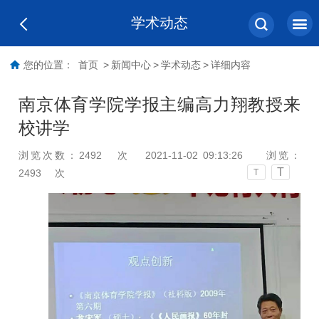
学术动态
您的位置：
首页
>
新闻中心
>
学术动态
>
详细内容
南京体育学院学报主编高力翔教授来
校讲学
浏览次数：
2492
次
2021-11-02 09:13:26
浏览：
T
2493
次
T