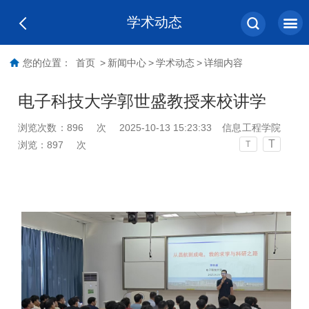
学术动态
您的位置：
首页
>
新闻中心
>
学术动态
>
详细内容
电子科技大学郭世盛教授来校讲学
浏览次数：
896
次
2025-10-13 15:23:33
信息工程学院
T
浏览：
897
次
T