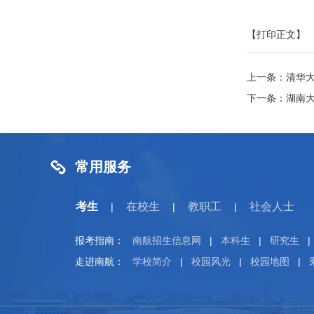
【打印正文】
上一条：
清华
下一条：
湖南
常用服务
考生
在校生
教职工
社会人士
|
|
|
报考指南：
南航招生信息网
|
本科生
|
研究生
|
走进南航：
学校简介
|
校园风光
|
校园地图
|