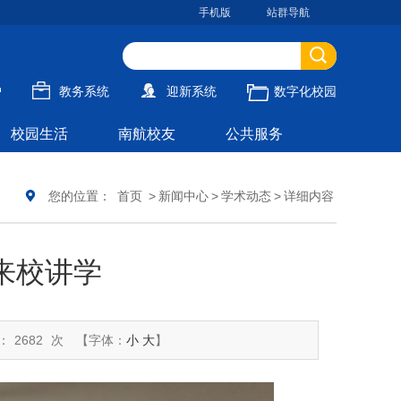
手机版
站群导航
户
教务系统
迎新系统
数字化校园
校园生活
南航校友
公共服务
您的位置：
首页
>
新闻中心
>
学术动态
>
详细内容
来校讲学
：
2682
次
【字体：
小
大
】