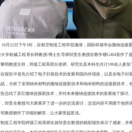
10
月
22
日下午
1
时，应航空制造工程学院邀请，
国际焊接学会微纳连接
华大学机械工程系长聘教授
/
博士生导师邹贵生教授在教学楼
G404
室作了
柯黎明教授主持，焊接工程系部分老师、研究生及本科生共计
100
余人参加
授在报告中首先介绍了电子封装技术的发展和国内外现状，以及在电子封
挑战，分析了采用纳米材料的微纳连接新技术和纳米材料的连接新技术，
报告总结了其它微纳连接新技术，并对未来微纳连接技术的发展做了探讨
后，邹贵生教授与大家展开了进一步的交流探讨，交流内容不局限于他所
，邹教授都作了详细的解答，让大家受益匪浅。
空制造工程学院焊接工程系师生就邹贵生教授的精彩报告表示了感谢，并