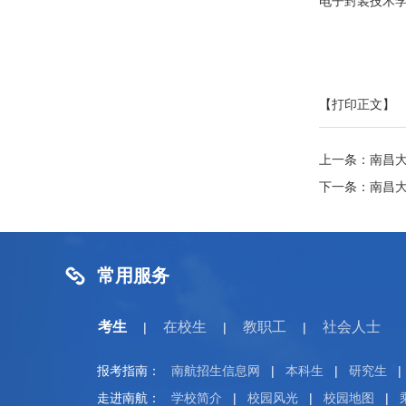
电子封装技术
【打印正文】
上一条：
南昌
下一条：
南昌
常用服务
考生
在校生
教职工
社会人士
|
|
|
报考指南：
南航招生信息网
|
本科生
|
研究生
|
走进南航：
学校简介
|
校园风光
|
校园地图
|