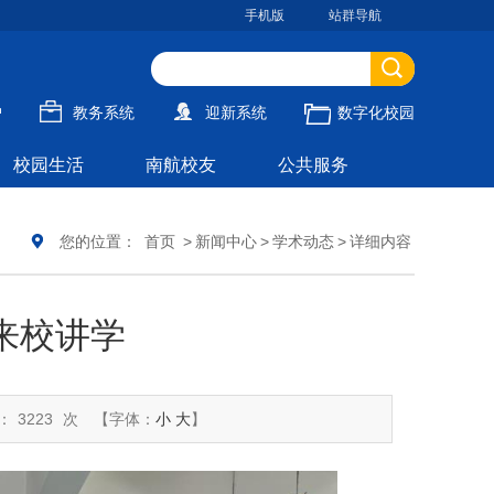
手机版
站群导航
户
教务系统
迎新系统
数字化校园
校园生活
南航校友
公共服务
您的位置：
首页
>
新闻中心
>
学术动态
>
详细内容
来校讲学
：
3223
次
【字体：
小
大
】