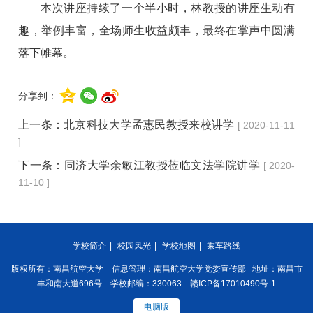
本次讲座持续了一个半小时，林教授的讲座生动有
趣，举例丰富，全场师生收益颇丰，最终在掌声中圆满
落下帷幕。
分享到：
上一条：
北京科技大学孟惠民教授来校讲学
[ 2020-11-11
]
下一条：
同济大学余敏江教授莅临文法学院讲学
[ 2020-
11-10 ]
学校简介
|
校园风光
|
学校地图
|
乘车路线
版权所有：南昌航空大学 信息管理：南昌航空大学党委宣传部 地址：南昌市
丰和南大道696号 学校邮编：330063 赣ICP备17010490号-1
电脑版