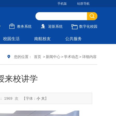
手机版
站群导航
户
教务系统
迎新系统
数字化校园
校园生活
南航校友
公共服务
您的位置：
首页
>
新闻中心
>
学术动态
>
详细内容
授来校讲学
：
1969
次
【字体：
小
大
】