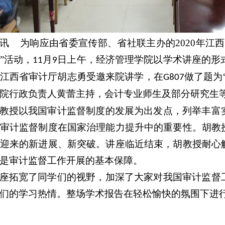
讯
为响应由省委宣传部、省社联主办的
2020
年江西
”活动，
月
日上午，经济管理学院以学术讲座的形
11
9
江西省审计厅胡志勇受邀来院讲学，在
做了题为
G807
院行政负责人黄蕾主持，会计专业师生及部分研究生
教授以我国审计监督制度的发展为出发点，列举丰富
审计监督制度在国家治理能力提升中的重要性。胡教
迎来的新进展、新突破。讲座临近结束，胡教授耐心
是审计监督工作开展的基本保障。
座拓宽了同学们的视野，加深了大家对我国审计监督
们的学习热情。整场学术报告在轻松愉快的氛围下进