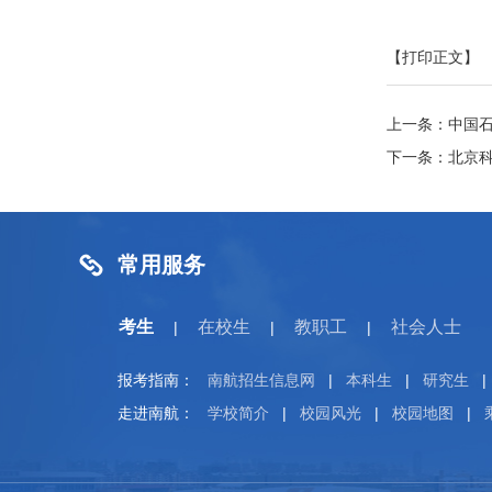
【打印正文】
上一条：
中国
下一条：
北京
常用服务
考生
在校生
教职工
社会人士
|
|
|
报考指南：
南航招生信息网
|
本科生
|
研究生
|
走进南航：
学校简介
|
校园风光
|
校园地图
|