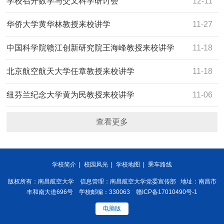
教授来校讲学
学校召开数学与交叉科学研讨会
12-11
华侨大学黄华林教授来校讲学
11-27
中国科学院赣江创新研究院王海峰教授来校讲学
11-18
北京航空航天大学任章教授来校讲学
11-18
纽芬兰纪念大学黄为民教授来校讲学
11-06
查看更多
学校简介
|
校园风光
|
学校地图
|
乘车路线
版权所有：南昌航空大学 信息管理：南昌航空大学党委宣传部 地址：南昌市
丰和南大道696号 学校邮编：330063 赣ICP备17010490号-1
电脑版