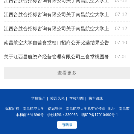
海路学生食堂二楼监控设备采购项目（项目编
江西合胜合招标咨询有限公司关于南昌航空大学上
07-12
号:HSH2026ZJ062）谈判比选公告
海路学生食堂二楼桌椅采购项目（项目编
江西合胜合招标咨询有限公司关于南昌航空大学上
07-12
号:HSH2026ZJ061）谈判比选公告
海路学生食堂二楼空调采购项目（项目编
江西合胜合招标咨询有限公司关于南昌航空大学上
07-12
号:HSH2026ZJ059）谈判比选公告
海路学生食堂二楼厨具设备采购项目（项目编
南昌航空大学自营食堂档口招商公开比选结果公告
07-10
号:HSH2026ZJ058）谈判比选公告
关于江西昌航资产经营管理有限公司三食堂桃园餐
07-01
厅108商铺招租项目（采购编号：JXYL2026-B0436）公开
查看更多
比选采购公告
学校简介
|
校园风光
|
学校地图
|
乘车路线
版权所有：南昌航空大学 信息管理：南昌航空大学党委宣传部 地址：南昌市
丰和南大道696号 学校邮编：330063 赣ICP备17010490号-1
电脑版