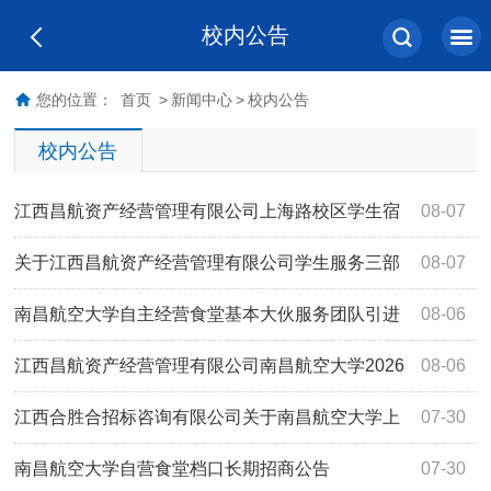
校内公告
您的位置：
首页
>
新闻中心
>
校内公告
校内公告
江西昌航资产经营管理有限公司上海路校区学生宿
08-07
舍空调采购安装项目（项目编号：JXMT20260710B-03）竞
关于江西昌航资产经营管理有限公司学生服务三部
08-07
争性磋商成交公告
外围108号便利店项目（项目编号：JXYL2026-J0436）竞
南昌航空大学自主经营食堂基本大伙服务团队引进
08-06
价采购公告
项目公开比选结果公告
江西昌航资产经营管理有限公司南昌航空大学2026
08-06
年上海路校区改造学生宿舍热水配套服务建设项目(项目编号
江西合胜合招标咨询有限公司关于南昌航空大学上
07-30
JXAL2026-F268)磋商比选成交结果公告
海路学生食堂二楼桌椅采购项目（项目编号
南昌航空大学自营食堂档口长期招商公告
07-30