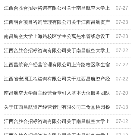
HSH2026ZJ061-D02）第二次谈判比选成交公告
江西合胜合招标咨询有限公司关于南昌航空大学上
07-27
海路学生食堂二楼监控设备采购项目（项目编
江西明台项目咨询管理有限公司关于江西昌航资产
07-23
号:HSH2026ZJ062-D02）第二次谈判比选成交公告
经营管理有限公司上海路校区学生宿舍空调采购安装项目竞
南昌航空大学上海路校区学生公寓热水管线敷设工
07-23
争性磋商采购公告
程采购公示表
江西合胜合招标咨询有限公司关于南昌航空大学上
07-22
海路学生食堂二楼桌椅采购项目（项目编号
江西昌航资产经营管理有限公司上海路校区学生宿
07-22
HSH2026ZJ061-D02）第二次谈判比选公告
舍收费洗衣机采购项目询比公告
江西省安澜工程咨询有限公司关于江西昌航资产经
07-22
营管理有限公司南昌航空大学2026年上海路校区改造学生宿
南昌航空大学自主经营食堂引入基本大伙服务团队
07-20
舍热水配套服务建设项目（项目编号：JXAL2026-F268）磋
项目比选公告
关于江西昌航资产经营管理有限公司三食堂桃园餐
07-13
商比选采购公告
厅108商铺招租项目（招标编号：JXYL2026-G0436）终止
江西合胜合招标咨询有限公司关于南昌航空大学上
07-12
公告