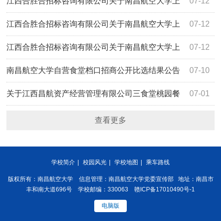
海路学生食堂二楼监控设备采购项目（项目编
江西合胜合招标咨询有限公司关于南昌航空大学上
07-12
号:HSH2026ZJ062）谈判比选公告
海路学生食堂二楼桌椅采购项目（项目编
江西合胜合招标咨询有限公司关于南昌航空大学上
07-12
号:HSH2026ZJ061）谈判比选公告
海路学生食堂二楼空调采购项目（项目编
江西合胜合招标咨询有限公司关于南昌航空大学上
07-12
号:HSH2026ZJ059）谈判比选公告
海路学生食堂二楼厨具设备采购项目（项目编
南昌航空大学自营食堂档口招商公开比选结果公告
07-10
号:HSH2026ZJ058）谈判比选公告
关于江西昌航资产经营管理有限公司三食堂桃园餐
07-01
厅108商铺招租项目（采购编号：JXYL2026-B0436）公开
查看更多
比选采购公告
学校简介
|
校园风光
|
学校地图
|
乘车路线
版权所有：南昌航空大学 信息管理：南昌航空大学党委宣传部 地址：南昌市
丰和南大道696号 学校邮编：330063 赣ICP备17010490号-1
电脑版