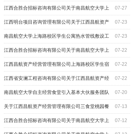
HSH2026ZJ061-D02）第二次谈判比选成交公告
江西合胜合招标咨询有限公司关于南昌航空大学上
07-27
海路学生食堂二楼监控设备采购项目（项目编
江西明台项目咨询管理有限公司关于江西昌航资产
07-23
号:HSH2026ZJ062-D02）第二次谈判比选成交公告
经营管理有限公司上海路校区学生宿舍空调采购安装项目竞
南昌航空大学上海路校区学生公寓热水管线敷设工
07-23
争性磋商采购公告
程采购公示表
江西合胜合招标咨询有限公司关于南昌航空大学上
07-22
海路学生食堂二楼桌椅采购项目（项目编号
江西昌航资产经营管理有限公司上海路校区学生宿
07-22
HSH2026ZJ061-D02）第二次谈判比选公告
舍收费洗衣机采购项目询比公告
江西省安澜工程咨询有限公司关于江西昌航资产经
07-22
营管理有限公司南昌航空大学2026年上海路校区改造学生宿
南昌航空大学自主经营食堂引入基本大伙服务团队
07-20
舍热水配套服务建设项目（项目编号：JXAL2026-F268）磋
项目比选公告
关于江西昌航资产经营管理有限公司三食堂桃园餐
07-13
商比选采购公告
厅108商铺招租项目（招标编号：JXYL2026-G0436）终止
江西合胜合招标咨询有限公司关于南昌航空大学上
07-12
公告