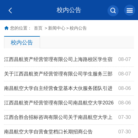
校内公告
您的位置：
首页
>
新闻中心
>
校内公告
校内公告
江西昌航资产经营管理有限公司上海路校区学生宿
08-07
舍空调采购安装项目（项目编号：JXMT20260710B-03）竞
关于江西昌航资产经营管理有限公司学生服务三部
08-07
争性磋商成交公告
外围108号便利店项目（项目编号：JXYL2026-J0436）竞
南昌航空大学自主经营食堂基本大伙服务团队引进
08-06
价采购公告
项目公开比选结果公告
江西昌航资产经营管理有限公司南昌航空大学2026
08-06
年上海路校区改造学生宿舍热水配套服务建设项目(项目编号
江西合胜合招标咨询有限公司关于南昌航空大学上
07-30
JXAL2026-F268)磋商比选成交结果公告
海路学生食堂二楼桌椅采购项目（项目编号
南昌航空大学自营食堂档口长期招商公告
07-30