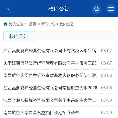
校内公告
您的位置：
首页
>
新闻中心
>
校内公告
校内公告
江西昌航资产经营管理有限公司上海路校区学生宿
08-07
舍空调采购安装项目（项目编号：JXMT20260710B-03）竞
关于江西昌航资产经营管理有限公司学生服务三部
08-07
争性磋商成交公告
外围108号便利店项目（项目编号：JXYL2026-J0436）竞
南昌航空大学自主经营食堂基本大伙服务团队引进
08-06
价采购公告
项目公开比选结果公告
江西昌航资产经营管理有限公司南昌航空大学2026
08-06
年上海路校区改造学生宿舍热水配套服务建设项目(项目编号
江西合胜合招标咨询有限公司关于南昌航空大学上
07-30
JXAL2026-F268)磋商比选成交结果公告
海路学生食堂二楼桌椅采购项目（项目编号
南昌航空大学自营食堂档口长期招商公告
07-30