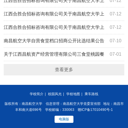
海路学生食堂二楼监控设备采购项目（项目编
江西合胜合招标咨询有限公司关于南昌航空大学上
07-12
号:HSH2026ZJ062）谈判比选公告
海路学生食堂二楼桌椅采购项目（项目编
江西合胜合招标咨询有限公司关于南昌航空大学上
07-12
号:HSH2026ZJ061）谈判比选公告
海路学生食堂二楼空调采购项目（项目编
江西合胜合招标咨询有限公司关于南昌航空大学上
07-12
号:HSH2026ZJ059）谈判比选公告
海路学生食堂二楼厨具设备采购项目（项目编
南昌航空大学自营食堂档口招商公开比选结果公告
07-10
号:HSH2026ZJ058）谈判比选公告
关于江西昌航资产经营管理有限公司三食堂桃园餐
07-01
厅108商铺招租项目（采购编号：JXYL2026-B0436）公开
查看更多
比选采购公告
学校简介
|
校园风光
|
学校地图
|
乘车路线
版权所有：南昌航空大学 信息管理：南昌航空大学党委宣传部 地址：南昌市
丰和南大道696号 学校邮编：330063 赣ICP备17010490号-1
电脑版