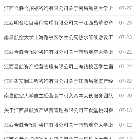
HSH2026ZJ061-D02）第二次谈判比选成交公告
江西合胜合招标咨询有限公司关于南昌航空大学上
07-27
海路学生食堂二楼监控设备采购项目（项目编
江西明台项目咨询管理有限公司关于江西昌航资产
07-23
号:HSH2026ZJ062-D02）第二次谈判比选成交公告
经营管理有限公司上海路校区学生宿舍空调采购安装项目竞
南昌航空大学上海路校区学生公寓热水管线敷设工
07-23
争性磋商采购公告
程采购公示表
江西合胜合招标咨询有限公司关于南昌航空大学上
07-22
海路学生食堂二楼桌椅采购项目（项目编号
江西昌航资产经营管理有限公司上海路校区学生宿
07-22
HSH2026ZJ061-D02）第二次谈判比选公告
舍收费洗衣机采购项目询比公告
江西省安澜工程咨询有限公司关于江西昌航资产经
07-22
营管理有限公司南昌航空大学2026年上海路校区改造学生宿
南昌航空大学自主经营食堂引入基本大伙服务团队
07-20
舍热水配套服务建设项目（项目编号：JXAL2026-F268）磋
项目比选公告
关于江西昌航资产经营管理有限公司三食堂桃园餐
07-13
商比选采购公告
厅108商铺招租项目（招标编号：JXYL2026-G0436）终止
江西合胜合招标咨询有限公司关于南昌航空大学上
07-12
公告