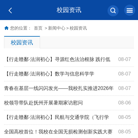
校园资讯
您的位置：
首页
>
新闻中心
>
校园资讯
校园资讯
【行走赣鄱·法润初心】寻源红色法治根脉 践行低
08-07
空普法使命：信息工程学院（人工智能学院）开展暑期大思
【行走赣鄱·法润初心】数学与信息科学学
08-07
政实践活动
院：“‘数’履长田·与法同行”实践团开展暑期大思政实践活动
青春在基层一线闪闪发光——我校扎实推进2026年
08-07
暑期社会实践活动
校领导带队赴抚州开展暑期家访慰问
08-06
【行走赣鄱·法润初心】民航与交通学院（飞行学
08-05
院）实践队以四维实践书写新时代航空青年法治答卷
全国高校首位！我校在全国无损检测创新实践大赛
08-05