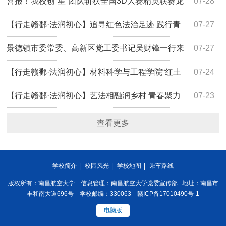
国化方向理论与实践研究项目2项
喜报！我校创“星”团队斩获全国3D大赛精英联赛龙
07-28
鼎大奖
【行走赣鄱·法润初心】追寻红色法治足迹 践行青
07-27
年知行使命：航空宇航学院“翔云筑梦”实践队开展暑期大思
景德镇市委常委、高新区党工委书记吴财锋一行来
07-27
政实践活动
校交流座谈
【行走赣鄱·法润初心】材料科学与工程学院“红土
07-24
法源·蓝天逐梦”实践团赴瑞金开展暑期大思政实践活动
【行走赣鄱·法润初心】艺法相融润乡村 青春聚力
07-23
践知行：艺术与设计学院“艺法・生花”实践团开展暑期大思
查看更多
政实践活动
学校简介
|
校园风光
|
学校地图
|
乘车路线
版权所有：南昌航空大学 信息管理：南昌航空大学党委宣传部 地址：南昌市
丰和南大道696号 学校邮编：330063 赣ICP备17010490号-1
电脑版