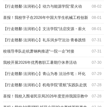
斩获19项一等奖
【行走赣鄱·法润初心】动力与能源学院“星火动
08-02
能”实践队开展暑期大思政实践活动
喜报！我校学子在2026年中国大学生机械工程创新
08-01
创意大赛“欧波同杯”第十一届失效分析赛中获佳绩
【行走赣鄱·法润初心】文法学院“法启安源・薪火
08-01
传承”实践队开展暑期大思政实践活动
【行走赣鄱·法润初心】礼乐润乡守法治·青春践悟
07-31
红土源：航空服务与音乐学院开展暑期大思政实践活动
校领导率队赴杭萧钢构推进“一院一企”对接
07-31
我校开展2026年优秀教职工暑期疗休养活动
07-30
【行走赣鄱·法润初心】青山为卷 法治作笔：环化
07-29
学院学子赴资溪县开展法治社会实践活动，赋能乡村绿色振
【行走赣鄱·法润初心】机电学院“星航”实践队赴抚
07-28
兴
州市开展暑期大思政实践活动
喜报！我校入围省民宗局2026年度坚持我国宗教中
07-28