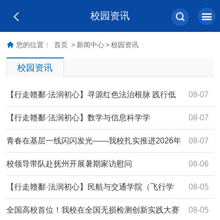
校园资讯
您的位置：
首页
>
新闻中心
>
校园资讯
校园资讯
【行走赣鄱·法润初心】寻源红色法治根脉 践行低
08-07
空普法使命：信息工程学院（人工智能学院）开展暑期大思
【行走赣鄱·法润初心】数学与信息科学学
08-07
政实践活动
院：“‘数’履长田·与法同行”实践团开展暑期大思政实践活动
青春在基层一线闪闪发光——我校扎实推进2026年
08-07
暑期社会实践活动
校领导带队赴抚州开展暑期家访慰问
08-06
【行走赣鄱·法润初心】民航与交通学院（飞行学
08-05
院）实践队以四维实践书写新时代航空青年法治答卷
全国高校首位！我校在全国无损检测创新实践大赛
08-05