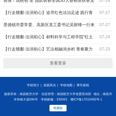
国化方向理论与实践研究项目2项
喜报！我校创“星”团队斩获全国3D大赛精英联赛龙
07-28
鼎大奖
【行走赣鄱·法润初心】追寻红色法治足迹 践行青
07-27
年知行使命：航空宇航学院“翔云筑梦”实践队开展暑期大思
景德镇市委常委、高新区党工委书记吴财锋一行来
07-27
政实践活动
校交流座谈
【行走赣鄱·法润初心】材料科学与工程学院“红土
07-24
法源·蓝天逐梦”实践团赴瑞金开展暑期大思政实践活动
【行走赣鄱·法润初心】艺法相融润乡村 青春聚力
07-23
践知行：艺术与设计学院“艺法・生花”实践团开展暑期大思
查看更多
政实践活动
学校简介
|
校园风光
|
学校地图
|
乘车路线
版权所有：南昌航空大学 信息管理：南昌航空大学党委宣传部 地址：南昌市
丰和南大道696号 学校邮编：330063 赣ICP备17010490号-1
电脑版