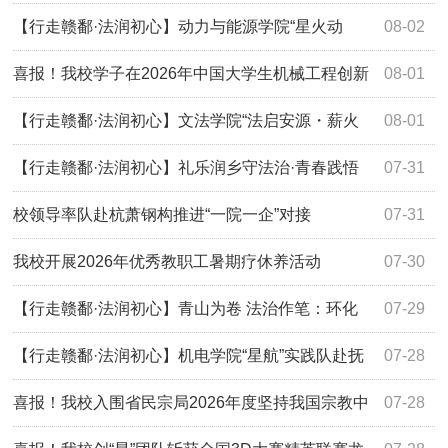
斩获19项一等奖
【行走赣鄱·法润初心】动力与能源学院“星火动
08-02
能”实践队开展暑期大思政实践活动
喜报！我校学子在2026年中国大学生机械工程创新
08-01
创意大赛“欧波同杯”第十一届失效分析赛中获佳绩
【行走赣鄱·法润初心】文法学院“法启安源・薪火
08-01
传承”实践队开展暑期大思政实践活动
【行走赣鄱·法润初心】礼乐润乡守法治·青春践悟
07-31
红土源：航空服务与音乐学院开展暑期大思政实践活动
校领导率队赴杭萧钢构推进“一院一企”对接
07-31
我校开展2026年优秀教职工暑期疗休养活动
07-30
【行走赣鄱·法润初心】青山为卷 法治作笔：环化
07-29
学院学子赴资溪县开展法治社会实践活动，赋能乡村绿色振
【行走赣鄱·法润初心】机电学院“星航”实践队赴抚
07-28
兴
州市开展暑期大思政实践活动
喜报！我校入围省民宗局2026年度坚持我国宗教中
07-28