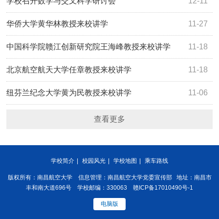
教授来校讲学
学校召开数学与交叉科学研讨会
12-11
华侨大学黄华林教授来校讲学
11-27
中国科学院赣江创新研究院王海峰教授来校讲学
11-18
北京航空航天大学任章教授来校讲学
11-18
纽芬兰纪念大学黄为民教授来校讲学
11-06
查看更多
学校简介
|
校园风光
|
学校地图
|
乘车路线
版权所有：南昌航空大学 信息管理：南昌航空大学党委宣传部 地址：南昌市
丰和南大道696号 学校邮编：330063 赣ICP备17010490号-1
电脑版